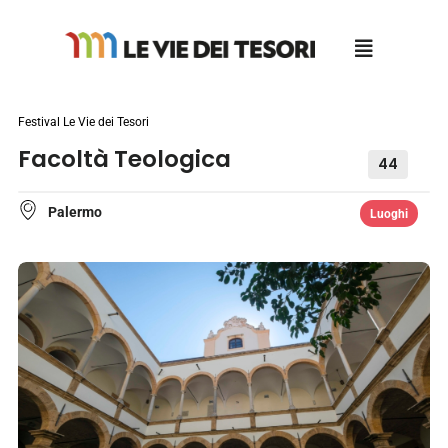
Salta
al
contenuto
Festival Le Vie dei Tesori
Facoltà Teologica
44
Palermo
Luoghi