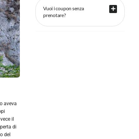
Vuoi i coupon senza
prenotare?
aio aveva
opi
vece il
perta di
no del