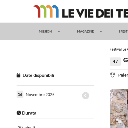
Salta
al
contenuto
MISSION
MAGAZINE
I FES
Festival Le 
G
47
Date disponibili
Pale
16
Novembre 2025
Durata
20 minuti