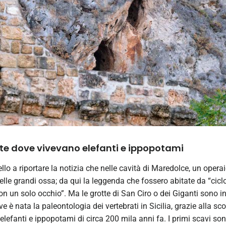
tte dove vivevano elefanti e ippopotami
ello a riportare la notizia che nelle cavità di Maredolce, un oper
elle grandi ossa; da qui la leggenda che fossero abitate da “cicl
on un solo occhio”. Ma le grotte di San Ciro o dei Giganti sono in
e è nata la paleontologia dei vertebrati in Sicilia, grazie alla sco
i elefanti e ippopotami di circa 200 mila anni fa. I primi scavi so