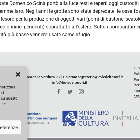
bate Domenico Scinà portò alla luce resti e reperti oggi custoditi 
mellaro. Negli anni le grotte sono state depredate: le ossa fos
tesoro per la produzione di oggetti vari (pomi di bastone, scatole
olonnine, pendenti) soprattutto all’estero. Sotto i bombardamen
vità più basse vennero usate come rifugio.
Dir
Pal
Via Duca della Verdura, 32 | Palermo
segreteria@leviedeitesori.it
Port
info@leviedeitesori.it
isc
emorizzare
imp
 ci
100
i su questo
cune
referenze