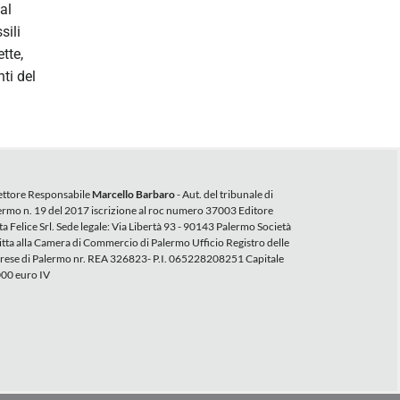
al
sili
tte,
ti del
ettore Responsabile
Marcello Barbaro
- Aut. del tribunale di
ermo n. 19 del 2017 iscrizione al roc numero 37003 Editore
a Felice Srl. Sede legale: Via Libertà 93 - 90143 Palermo Società
ritta alla Camera di Commercio di Palermo Ufficio Registro delle
rese di Palermo nr. REA 326823- P.I. 065228208251 Capitale
00 euro IV