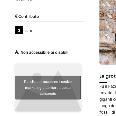
Contributo
3
euro
Non accessibile ai disabili
Le gro
Fai clic per accettare i cookie
Fu il Faz
marketing e abilitare questo
trovato d
contenuto
giganti c
luogo dov
fossili d