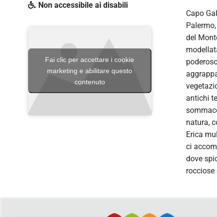
Non accessibile ai disabili
Capo Gall
Palermo,
del Monte
modellata
Fai clic per accettare i cookie
poderoso.
marketing e abilitare questo
aggrappan
contenuto
vegetazio
antichi t
sommacco
natura, 
Erica mul
ci accomp
dove spi
rocciose 