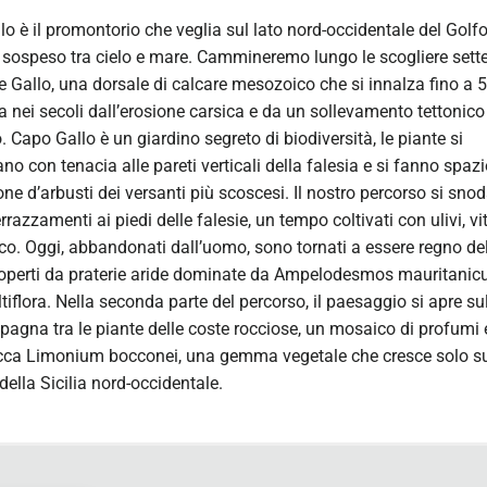
o è il promontorio che veglia sul lato nord-occidentale del Golfo
 sospeso tra cielo e mare. Cammineremo lungo le scogliere sette
 Gallo, una dorsale di calcare mesozoico che si innalza fino a 5
 nei secoli dall’erosione carsica e da un sollevamento tettonico
 Capo Gallo è un giardino segreto di biodiversità, le piante si
o con tenacia alle pareti verticali della falesia e si fanno spazi
ne d’arbusti dei versanti più scoscesi. Il nostro percorso si snod
errazzamenti ai piedi delle falesie, un tempo coltivati con ulivi, vit
. Oggi, abbandonati dall’uomo, sono tornati a essere regno de
coperti da praterie aride dominate da Ampelodesmos mauritanic
tiflora. Nella seconda parte del percorso, il paesaggio si apre su
agna tra le piante delle coste rocciose, un mosaico di profumi e
cca Limonium bocconei, una gemma vegetale che cresce solo su
della Sicilia nord-occidentale.