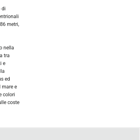
 di
ntrionali
86 metri,
o nella
a tra
i e
lla
us ed
l mare e
 colori
lle coste