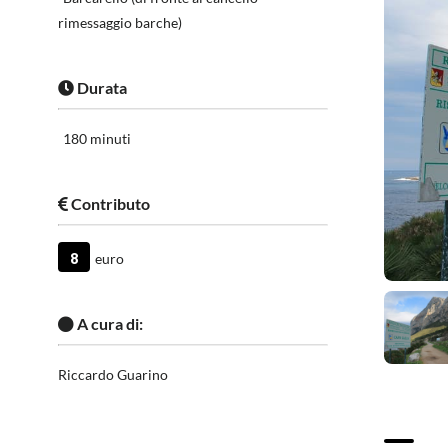
rimessaggio barche)
Durata
180 minuti
Contributo
8
euro
A cura di:
Riccardo Guarino