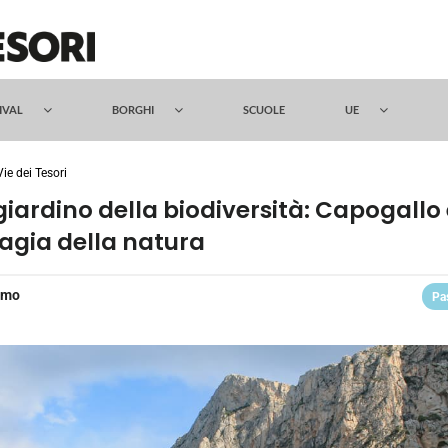
TIVAL
BORGHI
SCUOLE
UE
Vie dei Tesori
 giardino della biodiversità: Capogallo 
gia della natura
rmo
Pa