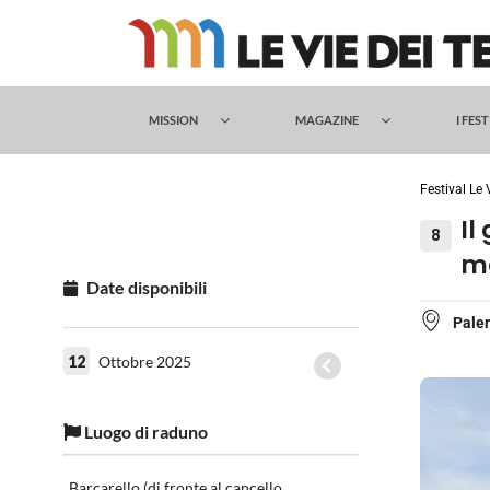
Salta
al
contenuto
MISSION
MAGAZINE
I FES
Festival Le 
Il
8
ma
Date disponibili
Pale
12
Ottobre 2025
Luogo di raduno
Barcarello (di fronte al cancello