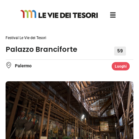
Salta
al
contenuto
Festival Le Vie dei Tesori
Palazzo Branciforte
59
Palermo
Luoghi