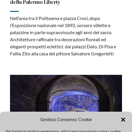
treni storici in Sicilia
Arricchita l’offerta della Fondazione Fs con 51
collegamenti che raggiungeranno i luoghi più belli
dell’Isola, viaggiando su carrozze d’epoca restaurate.
Quest’anno si aggiunge un bagagliaio che potrà
trasportare fino a 50 biciclette per tratta. Si parte il 12
agosto fino al 10 dicembre
Gestisci Consenso Cookie
Per fornire le migliori esperienze, utilizziamo tecnologie come i cookie