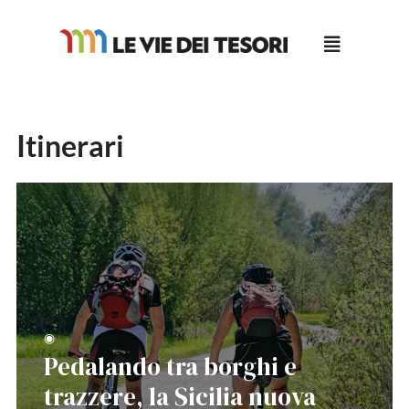
Salta
al
contenuto
Itinerari
◉
Pedalando tra borghi e
trazzere, la Sicilia nuova