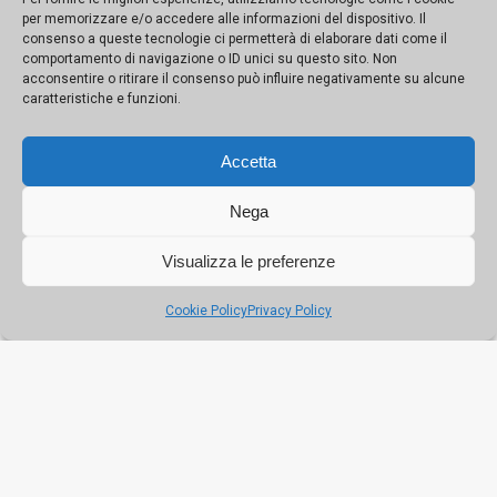
per memorizzare e/o accedere alle informazioni del dispositivo. Il
Viaggio nel Firriato di Villafranca alla scoperta
consenso a queste tecnologie ci permetterà di elaborare dati come il
comportamento di navigazione o ID unici su questo sito. Non
della Palermo Liberty
acconsentire o ritirare il consenso può influire negativamente su alcune
caratteristiche e funzioni.
Nell’area tra il Politeama e piazza Croci, dopo
l’Esposizione nazionale nel 1892, sorsero villette e
Accetta
palazzine in parte sopravvissute agli anni del sacco.
Architetture raffinate tra decorazioni floreali ed
Nega
eleganti prospetti eclettici: dai palazzi Dato, Di Pisa e
Failla Zito alla casa del pittore Salvatore Gregorietti
Visualizza le preferenze
Cookie Policy
Privacy Policy