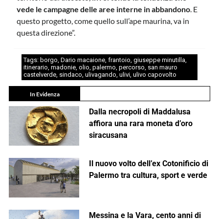
vede le campagne delle aree interne in abbandono
. E
questo progetto, come quello sull’ape maurina, va in
questa direzione”.
Tags:
borgo
,
Dario macaione
,
frantoio
,
giuseppe minutilla
,
itinerario
,
madonie
,
olio
,
palermo
,
percorso
,
san mauro
castelverde
,
sindaco
,
ulivagando
,
ulivi
,
ulivo capovolto
In Evidenza
Dalla necropoli di Maddalusa
affiora una rara moneta d’oro
siracusana
Il nuovo volto dell’ex Cotonificio di
Palermo tra cultura, sport e verde
Messina e la Vara, cento anni di