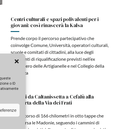
Centri culturali e spazi polivalenti per i
giovani: così rinascerà la Kalsa
Prende corpo il percorso partecipativo che
coinvolge Comune, Università, operatori culturali,
scuole e comitati di cittadini, alla luce degli
interventi di riqualificazione previsti nell’ex
monastero delle Artigianelle e nel Collegio della
Sapienza
 queste
zione o ID
egativamente
Al via i lavori di riqualificazione
dell’Anfiteatro romano di Catania
referenze
L’antico monumento sarà interamente valorizzato,
tra cui la porta d’ingresso e i paramenti murari.