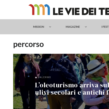
Salta
al
contenuto
MISSION
MAGAZINE
I FES
percorso
◉ PALERMO
L’oleoturismo arriva su
ulivi secolari e antichi 