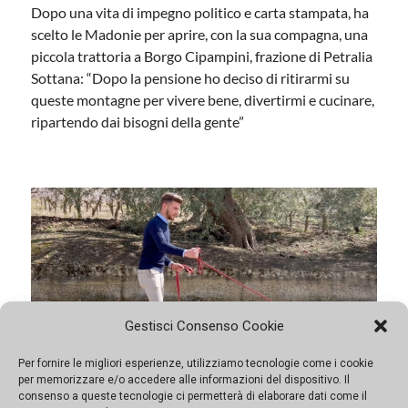
Nel cuore di Palermo, nei locali di quello che fu uno dei
depositi della storica cartolibreria De Magistris,
insieme ad altri creativi ha creato uno spazio di lavoro
dove le idee prendono forma. Con il collettivo
Alterazioni Video, ha documentato quasi mille opere
iniziate e mai terminate
Gestisci Consenso Cookie
Per fornire le migliori esperienze, utilizziamo tecnologie come i cookie
per memorizzare e/o accedere alle informazioni del dispositivo. Il
Dalle redazioni alla cucina nel borgo, il
consenso a queste tecnologie ci permetterà di elaborare dati come il