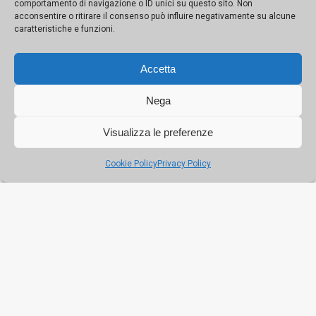
comportamento di navigazione o ID unici su questo sito. Non
giornalista-chef Diego Landi si racconta
acconsentire o ritirare il consenso può influire negativamente su alcune
caratteristiche e funzioni.
Dopo una vita di impegno politico e carta stampata, ha
scelto le Madonie per aprire, con la sua compagna, una
Accetta
piccola trattoria a Borgo Cipampini, frazione di Petralia
Sottana: “Dopo la pensione ho deciso di ritirarmi su
Nega
queste montagne per vivere bene, divertirmi e cucinare,
ripartendo dai bisogni della gente”
Visualizza le preferenze
Cookie Policy
Privacy Policy