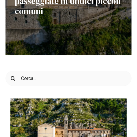
passeggiate in undici piccoli
comuni
Cerca
per: