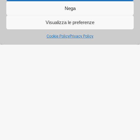
Nega
Visualizza le preferenze
Cookie Policy
Privacy Policy
A San Mauro Castelverde tra uliveti, libri e
degustazioni
Tornano gli incontri letterari nel borgo madonita con il
romanzo “Il posto degli ulivi” di Salvatore Sutera.
Prevista anche la visita di un antico frantoio a trazione
animale che risale ai primi del Novecento e un
momento di assaggio di olio prodotto nel territorio