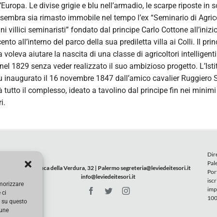
’Europa. Le divise grigie e blu nell’armadio, le scarpe riposte in 
 sembra sia rimasto immobile nel tempo l’ex “Seminario di Agric
ni villici seminaristi” fondato dal principe Carlo Cottone all’inizi
ento all’interno del parco della sua prediletta villa ai Colli. Il pri
a voleva aiutare la nascita di una classe di agricoltori intelligenti 
el 1829 senza veder realizzato il suo ambizioso progetto. L’Isti
fu inaugurato il 16 novembre 1847 dall’amico cavalier Ruggiero 
rà tutto il complesso, ideato a tavolino dal principe fin nei minimi
i.
Dir
Pal
Via Duca della Verdura, 32 | Palermo
segreteria@leviedeitesori.it
Port
info@leviedeitesori.it
isc
emorizzare
imp
 ci
100
i su questo
cune