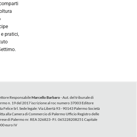
scomparti
oltura
o
ncipe
e pratici,
tuto
Settimo.
ettore Responsabile
Marcello Barbaro
- Aut. del tribunale di
ermo n. 19 del 2017 iscrizione al roc numero 37003 Editore
a Felice Srl. Sede legale: Via Libertà 93 - 90143 Palermo Società
ritta alla Camera di Commercio di Palermo Ufficio Registro delle
rese di Palermo nr. REA 326823- P.I. 065228208251 Capitale
00 euro IV