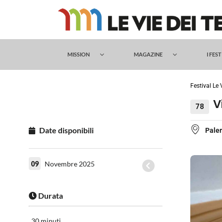
Salta
al
contenuto
MISSION
MAGAZINE
I FES
Festival Le 
V
78
Date disponibili
Pale
09
Novembre 2025
Durata
30 minuti