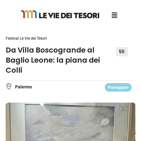
Salta
al
contenuto
Festival Le Vie dei Tesori
Da Villa Boscogrande al
55
Baglio Leone: la piana dei
Colli
Palermo
Passeggiate