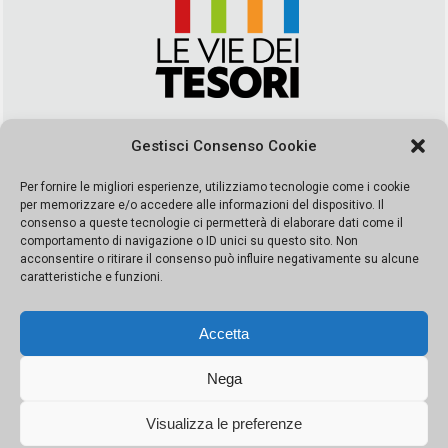
Via Duca della Verdura, 32 | Palermo
Gestisci Consenso Cookie
segreteria@leviedeitesori.it
info@leviedeitesori.it
Per fornire le migliori esperienze, utilizziamo tecnologie come i cookie
per memorizzare e/o accedere alle informazioni del dispositivo. Il
Direttore Responsabile
Marcello Barbaro
– Aut. del tribunale di
consenso a queste tecnologie ci permetterà di elaborare dati come il
Palermo n. 19 del 2017 iscrizione al roc numero 37003 Editore
comportamento di navigazione o ID unici su questo sito. Non
Porta Felice Srl. Sede legale: Via Libertà 93 – 90143 Palermo
acconsentire o ritirare il consenso può influire negativamente su alcune
Società iscritta alla Camera di Commercio di Palermo Ufficio
caratteristiche e funzioni.
Registro delle imprese di Palermo nr. REA 326823- P.I.
065228208251 Capitale 10000 euro IV
Accetta
Nega
Visualizza le preferenze
© Copyright Porta Felice | Le Vie dei Tesori. Tutti i diritti riservati |
Privacy Policy
|