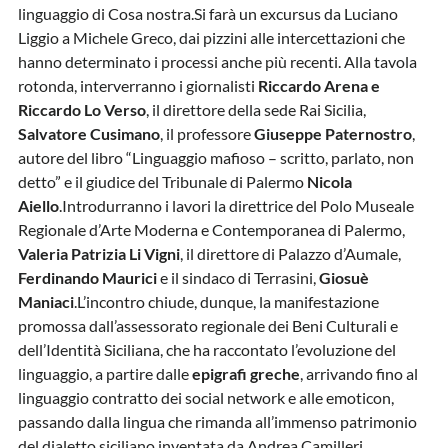
linguaggio di Cosa nostra.Si farà un excursus da Luciano
Liggio a Michele Greco, dai pizzini alle intercettazioni che
hanno determinato i processi anche più recenti. Alla tavola
rotonda, interverranno i giornalisti
Riccardo Arena e
Riccardo Lo Verso
, il direttore della sede Rai Sicilia,
Salvatore Cusimano
, il professore
Giuseppe Paternostro
,
autore del libro “Linguaggio mafioso – scritto, parlato, non
detto” e il giudice del Tribunale di Palermo
Nicola
Aiello
.Introdurranno i lavori la direttrice del Polo Museale
Regionale d’Arte Moderna e Contemporanea di Palermo,
Valeria Patrizia Li Vigni
, il direttore di Palazzo d’Aumale,
Ferdinando Maurici
e il sindaco di Terrasini,
Giosuè
Maniaci
.L’incontro chiude, dunque, la manifestazione
promossa dall’assessorato regionale dei Beni Culturali e
dell’Identità Siciliana, che ha raccontato l’evoluzione del
linguaggio, a partire dalle
epigrafi greche
, arrivando fino al
linguaggio contratto dei social network e alle emoticon,
passando dalla lingua che rimanda all’immenso patrimonio
del dialetto siciliano inventata da Andrea Camilleri.