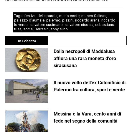
Tags:
festival della parola
,
mario conte
,
museo Salinas
,
palazzo d'aumale
,
palermo
,
pizzini
,
riccardo arena
,
riccardo
lo verso
,
salvatore cusimano
,
salvatore nicosia
,
sebastiano
tusa
,
social
,
Terrasini
,
tony siino
In Evidenza
Dalla necropoli di Maddalusa
affiora una rara moneta d’oro
siracusana
Il nuovo volto dell’ex Cotonificio di
Palermo tra cultura, sport e verde
Messina e la Vara, cento anni di
fede nel segno della comunità