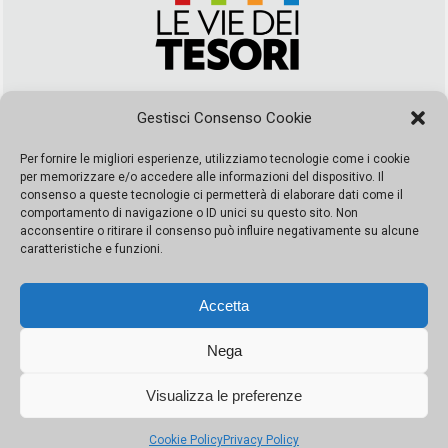
Via Duca della Verdura, 32 | Palermo
Gestisci Consenso Cookie
segreteria@leviedeitesori.it
info@leviedeitesori.it
Per fornire le migliori esperienze, utilizziamo tecnologie come i cookie
per memorizzare e/o accedere alle informazioni del dispositivo. Il
Direttore Responsabile
Marcello Barbaro
– Aut. del tribunale di
consenso a queste tecnologie ci permetterà di elaborare dati come il
Palermo n. 19 del 2017 iscrizione al roc numero 37003 Editore
comportamento di navigazione o ID unici su questo sito. Non
Porta Felice Srl. Sede legale: Via Libertà 93 – 90143 Palermo
acconsentire o ritirare il consenso può influire negativamente su alcune
Società iscritta alla Camera di Commercio di Palermo Ufficio
caratteristiche e funzioni.
Registro delle imprese di Palermo nr. REA 326823- P.I.
065228208251 Capitale 10000 euro IV
Accetta
Nega
Visualizza le preferenze
© Copyright Porta Felice | Le Vie dei Tesori. Tutti i diritti riservati |
Privacy Policy
|
Cookie Policy
Privacy Policy
Made by:
Kappaelle Comunicazione