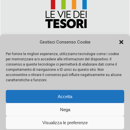
Via Duca della Verdura, 32 | Palermo
Gestisci Consenso Cookie
segreteria@leviedeitesori.it
info@leviedeitesori.it
Per fornire le migliori esperienze, utilizziamo tecnologie come i cookie
per memorizzare e/o accedere alle informazioni del dispositivo. Il
Direttore Responsabile
Marcello Barbaro
– Aut. del tribunale di
consenso a queste tecnologie ci permetterà di elaborare dati come il
Palermo n. 19 del 2017 iscrizione al roc numero 37003 Editore
comportamento di navigazione o ID unici su questo sito. Non
Porta Felice Srl. Sede legale: Via Libertà 93 – 90143 Palermo
acconsentire o ritirare il consenso può influire negativamente su alcune
Società iscritta alla Camera di Commercio di Palermo Ufficio
caratteristiche e funzioni.
Registro delle imprese di Palermo nr. REA 326823- P.I.
065228208251 Capitale 10000 euro IV
Accetta
Nega
Visualizza le preferenze
© Copyright Porta Felice | Le Vie dei Tesori. Tutti i diritti riservati |
Privacy Policy
|