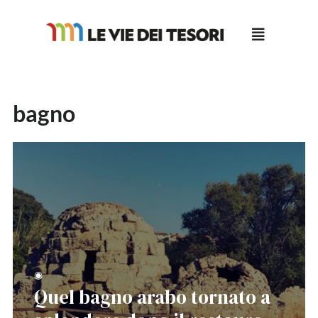
Salta
al
contenuto
bagno
◉
Quel bagno arabo tornato a