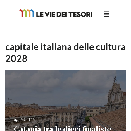
Salta
al
contenuto
capitale italiana delle cultura
2028
◉ LA SFIDA
Catania tra le dieci finaliste