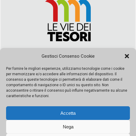
Via Duca della Verdura, 32 | Palermo
Gestisci Consenso Cookie
segreteria@leviedeitesori.it
info@leviedeitesori.it
Per fornire le migliori esperienze, utilizziamo tecnologie come i cookie
per memorizzare e/o accedere alle informazioni del dispositivo. Il
Direttore Responsabile
Marcello Barbaro
– Aut. del tribunale di
consenso a queste tecnologie ci permetterà di elaborare dati come il
Palermo n. 19 del 2017 iscrizione al roc numero 37003 Editore
comportamento di navigazione o ID unici su questo sito. Non
Porta Felice Srl. Sede legale: Via Libertà 93 – 90143 Palermo
acconsentire o ritirare il consenso può influire negativamente su alcune
Società iscritta alla Camera di Commercio di Palermo Ufficio
caratteristiche e funzioni.
Registro delle imprese di Palermo nr. REA 326823- P.I.
065228208251 Capitale 10000 euro IV
Accetta
Nega