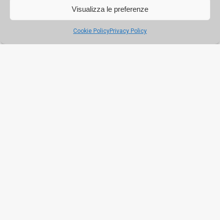
Visualizza le preferenze
Cookie Policy
Privacy Policy
Da Catania a Sciacca, da Ragusa a Erice: le
passeggiate del terzo weekend
A spasso su ponti saraceni o tra luoghi diventati set
cinematografici, trekking urbani tra mari e monti, gite in
treno o tra giardini storici