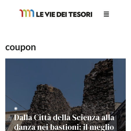
Salta
al
contenuto
coupon
◉
Dalla Città della Scienza alla
danza nei bastioni: il meglio