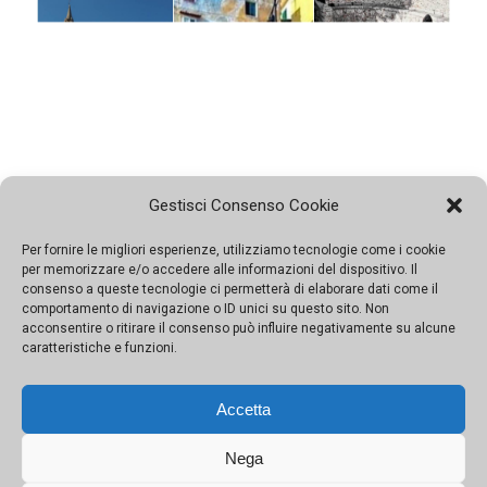
Gestisci Consenso Cookie
Per fornire le migliori esperienze, utilizziamo tecnologie come i cookie
Da Maredolce all’Orto Botanico di sera: tutte le
per memorizzare e/o accedere alle informazioni del dispositivo. Il
esperienze del terzo weekend a Palermo
consenso a queste tecnologie ci permetterà di elaborare dati come il
comportamento di navigazione o ID unici su questo sito. Non
acconsentire o ritirare il consenso può influire negativamente su alcune
caratteristiche e funzioni.
Ricco il programma del terzo weekend del Festival nel
capoluogo siciliano. Si visiteranno giardini storici, tra
visite d'autore e calici di vino, poi l'inedito Museo della
Accetta
Guerra, voli in piper e gite in barca
Nega