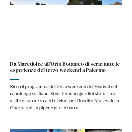
Sciacca e Erice al gran finale con l’ultimo
weekend
Alla scoperta dei mestieri del mare e dei set di Pietro
Germi a Sciacca. Camminare tra giardini storici e mura
puniche a Erice. Il terzo e ultimo weekend delle Vie dei
Tesori apre chiese dimenticate, torrette militari, torri
campanarie e laboratori antisismici