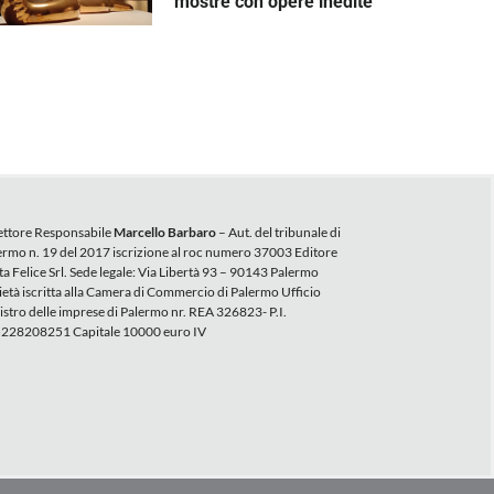
mostre con opere inedite
ettore Responsabile
Marcello Barbaro
– Aut. del tribunale di
ermo n. 19 del 2017 iscrizione al roc numero 37003 Editore
ta Felice Srl. Sede legale: Via Libertà 93 – 90143 Palermo
ietà iscritta alla Camera di Commercio di Palermo Ufficio
istro delle imprese di Palermo nr. REA 326823- P.I.
228208251 Capitale 10000 euro IV