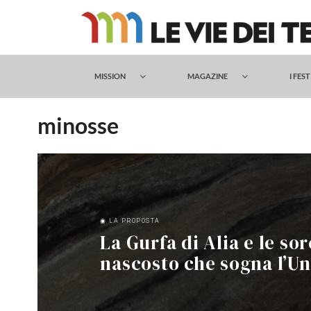
Salta
al
contenuto
MISSION
MAGAZINE
I FES
minosse
◉ LA PROPOSTA
La Gurfa di Alia e le so
nascosto che sogna l’U