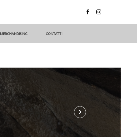
MERCHANDISING
CONTATTI
keyboard_arrow_right