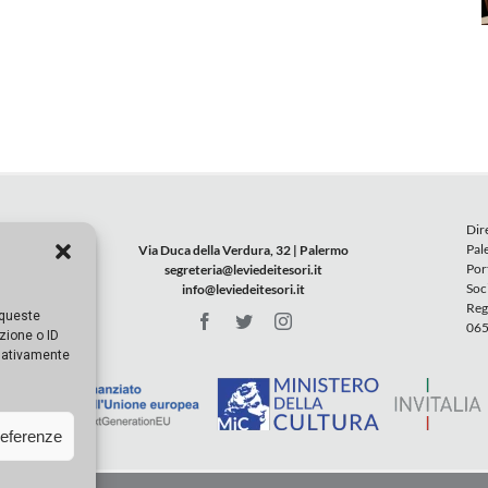
Dir
Pal
Via Duca della Verdura, 32 | Palermo
Por
segreteria@leviedeitesori.it
Soc
info@leviedeitesori.it
Reg
 queste
065
zione o ID
egativamente
referenze