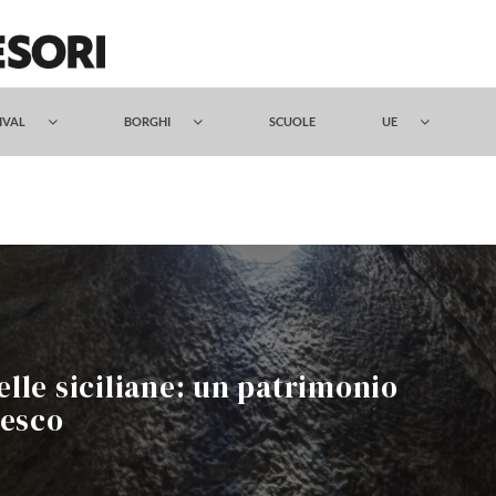
TIVAL
BORGHI
SCUOLE
UE
relle siciliane: un patrimonio
nesco