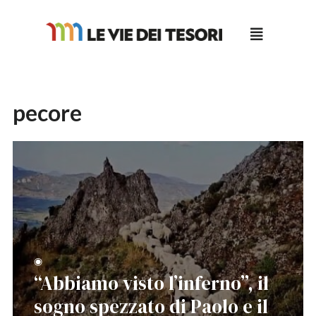
Salta
al
contenuto
pecore
◉
“Abbiamo visto l’inferno”, il
sogno spezzato di Paolo e il