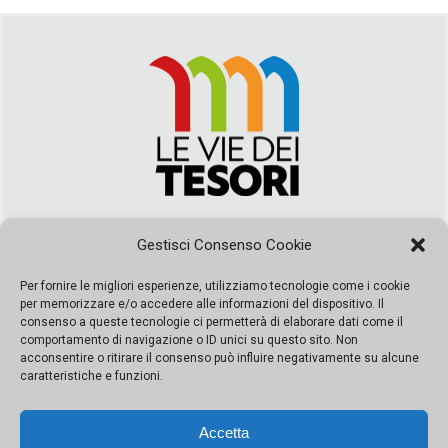
Via Duca della Verdura, 32 | Palermo
Gestisci Consenso Cookie
segreteria@leviedeitesori.it
info@leviedeitesori.it
Per fornire le migliori esperienze, utilizziamo tecnologie come i cookie
per memorizzare e/o accedere alle informazioni del dispositivo. Il
Direttore Responsabile
Marcello Barbaro
– Aut. del tribunale di
consenso a queste tecnologie ci permetterà di elaborare dati come il
Palermo n. 19 del 2017 iscrizione al roc numero 37003 Editore
comportamento di navigazione o ID unici su questo sito. Non
Porta Felice Srl. Sede legale: Via Libertà 93 – 90143 Palermo
acconsentire o ritirare il consenso può influire negativamente su alcune
Società iscritta alla Camera di Commercio di Palermo Ufficio
caratteristiche e funzioni.
Registro delle imprese di Palermo nr. REA 326823- P.I.
065228208251 Capitale 10000 euro IV
Accetta