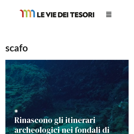
Salta
al
contenuto
scafo
◉
Rinascono gli itinerari
archeologici nei fondali di