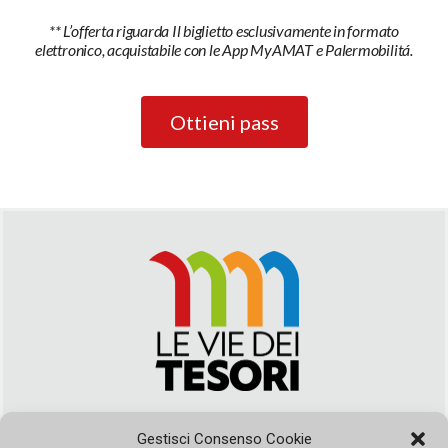
** L’offerta riguarda Il biglietto esclusivamente in formato
elettronico, acquistabile con le App MyAMAT e Palermobilitá.
Ottieni pass
Via Duca della Verdura, 32 | Palermo
Gestisci Consenso Cookie
segreteria@leviedeitesori.it