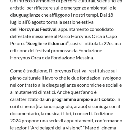
Un intreccio armonico di percorsi culturali, scientifici ed
artistici per riflettere sulle emergenze ambientali e le
disuguaglianze che affliggono i nostri tempi. Dal 18
luglio all’8 agosto torna la sessione estiva
dell’
Horcynus Festival
, appuntamento consolidato
dell’estate messinese al Parco Horcynus Orca a Capo
Peloro.
“Scegliere il domani”
, così si intitola la 22esima
edizione del festival promosso da Fondazione
Horcynus Orca e da Fondazione Messina.
Come è tradizione, l’Horcynus Festival restituisce sul
piano culturale il lavoro che le due fondazioni svolgono
nel contrasto alle diseguaglianze economiche e sociali e
ai mutamenti climatici. Anche quest’anno è
caratterizzato da
un programma ampio e articolato
, in
cui il cinema (italiano spagnolo, arabo) si coniuga con il
documentario, la musica, i libri, i concerti. L’edizione
2024 propone una serie di appuntamenti, confermando
le sezioni “Arcipelaghi della visione”, “Mare di cinema