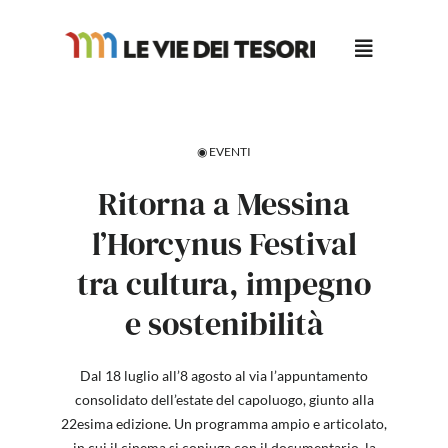
Salta
al
contenuto
◉ EVENTI
Ritorna a Messina
l’Horcynus Festival
tra cultura, impegno
e sostenibilità
Dal 18 luglio all’8 agosto al via l’appuntamento
consolidato dell’estate del capoluogo, giunto alla
22esima edizione. Un programma ampio e articolato,
in cui il cinema si coniuga con il documentario, la