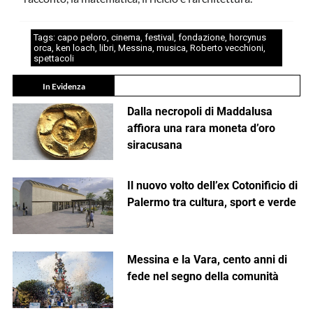
Tags:
capo peloro
,
cinema
,
festival
,
fondazione
,
horcynus
orca
,
ken loach
,
libri
,
Messina
,
musica
,
Roberto vecchioni
,
spettacoli
In Evidenza
Dalla necropoli di Maddalusa
affiora una rara moneta d’oro
siracusana
Il nuovo volto dell’ex Cotonificio di
Palermo tra cultura, sport e verde
Messina e la Vara, cento anni di
fede nel segno della comunità