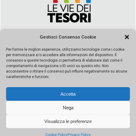
Via Duca della Verdura, 32 | Palermo
Gestisci Consenso Cookie
segreteria@leviedeitesori.it
info@leviedeitesori.it
Per fornire le migliori esperienze, utilizziamo tecnologie come i cookie
per memorizzare e/o accedere alle informazioni del dispositivo. Il
Direttore Responsabile
Marcello Barbaro
– Aut. del tribunale di
consenso a queste tecnologie ci permetterà di elaborare dati come il
Palermo n. 19 del 2017 iscrizione al roc numero 37003 Editore
comportamento di navigazione o ID unici su questo sito. Non
Porta Felice Srl. Sede legale: Via Libertà 93 – 90143 Palermo
acconsentire o ritirare il consenso può influire negativamente su alcune
Società iscritta alla Camera di Commercio di Palermo Ufficio
caratteristiche e funzioni.
Registro delle imprese di Palermo nr. REA 326823- P.I.
065228208251 Capitale 10000 euro IV
Accetta
Nega
Visualizza le preferenze
© Copyright Porta Felice | Le Vie dei Tesori. Tutti i diritti riservati |
Privacy Policy
|
Cookie Policy
Privacy Policy
Made by:
Kappaelle Comunicazione