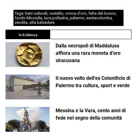
Tags:
beni culturali
,
castello
,
conca d'oro
,
fatta del bosco
,
fondo Micciulla
,
luca pollastra
,
palermo
,
santacolomba
,
vendita
,
villa belvedere
In Evidenza
Dalla necropoli di Maddalusa
affiora una rara moneta d’oro
siracusana
Il nuovo volto dell’ex Cotonificio di
Palermo tra cultura, sport e verde
Messina e la Vara, cento anni di
fede nel segno della comunità