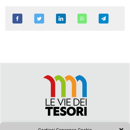
Via Duca della Verdura, 32 | Palermo
segreteria@leviedeitesori.it