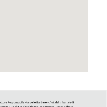
ettore Responsabile
Marcello Barbaro
– Aut. del tribunale di
ermo n. 19 del 2017 iscrizione al roc numero 37003 Editore