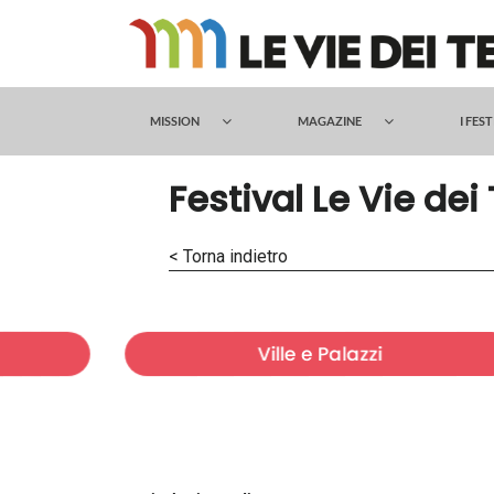
Salta
al
contenuto
MISSION
MAGAZINE
I FES
Festival Le Vie dei
< Torna indietro
Ville e Palazzi