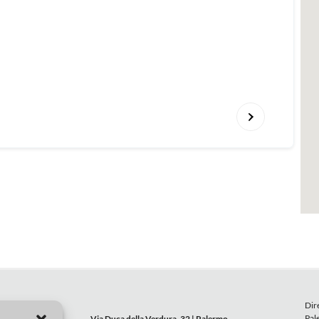
Dir
Pal
Via Duca della Verdura, 32 | Palermo