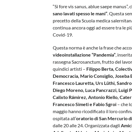
“Si fore vis sanus, ablue saepe manus”, c
sano lavati spesso le mani”
. Questa sem
precetto della Scuola medica salernitan
continua ancora oggi ad essere tra le p
Covid-19.
Questa norma è anche la frase che ac
videoinstallazione “Pandemia”
, inserit
rassegna Sacrosanctum, frutto del lavor
quindici artisti –
Filippo Berta, Colecti
Democracia, Mario Consiglio, Joseba 
Francesco Lauretta, Urs Lüthi, Sandro
Diego Moreno, Luca Pancrazzi, Luigi P
Calixto Rámirez, Antonio Riello, Cateri
Francesco Simeti e Fabio Sgroi
– che l
maggio hanno ricodificato il loro confin
ospitata all’
oratorio di San Mercurio d
dalle 20 alle 24. Organizzata dagli
Amici