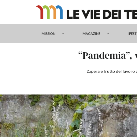
Salta
al
contenuto
MISSION
MAGAZINE
I FES
“Pandemia”, v
L'opera è frutto del lavoro