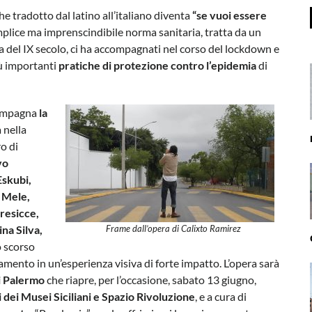
he tradotto dal latino all’italiano diventa
“se vuoi essere
plice ma imprenscindibile norma sanitaria, tratta da un
a del IX secolo, ci ha accompagnati nel corso del lockdown e
iù importanti
pratiche di protezione contro l’epidemia
di
compagna
la
a nella
o di
vo
Eskubi,
 Mele,
resicce,
na Silva,
Frame dall’opera di Calixto Ramirez
o scorso
amento in un’esperienza visiva di forte impatto. L’opera sarà
i Palermo
che riapre, per l’occasione, sabato 13 giugno,
 dei Musei Siciliani e Spazio Rivoluzione
, e a cura di