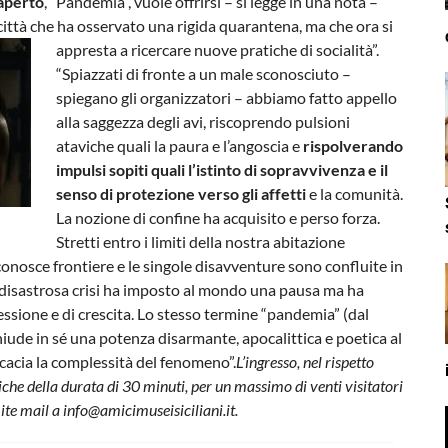
aperto
, “Pandemia”, vuole offrirsi – si legge in una nota –
città che ha osservato una rigida quarantena, ma che ora si
appresta a ricercare nuove pratiche di socialità”.
“Spiazzati di fronte a un male sconosciuto –
spiegano gli organizzatori – abbiamo fatto appello
alla saggezza degli avi, riscoprendo pulsioni
ataviche quali la paura e l’angoscia e
rispolverando
impulsi sopiti quali l’istinto di sopravvivenza e il
senso di protezione verso gli affetti
e la comunità.
La nozione di confine ha acquisito e perso forza.
Stretti entro i limiti della nostra abitazione
nosce frontiere e le singole disavventure sono confluite in
 disastrosa crisi ha imposto al mondo una pausa ma ha
essione e di crescita. Lo stesso termine “pandemia” (dal
iude in sé una potenza disarmante, apocalittica e poetica al
icacia la complessità del fenomeno”.
L’ingresso, nel rispetto
iche della durata di 30 minuti, per un massimo di venti visitatori
mite mail a
info@amicimuseisiciliani.it
.