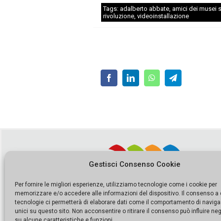
Tags:
adalberto abbate
,
amici dei musei si
rivoluzione
,
videoinstallazione
Gestisci Consenso Cookie
Per fornire le migliori esperienze, utilizziamo tecnologie come i cookie per
memorizzare e/o accedere alle informazioni del dispositivo. Il consenso a
tecnologie ci permetterà di elaborare dati come il comportamento di naviga
unici su questo sito. Non acconsentire o ritirare il consenso può influire n
su alcune caratteristiche e funzioni.