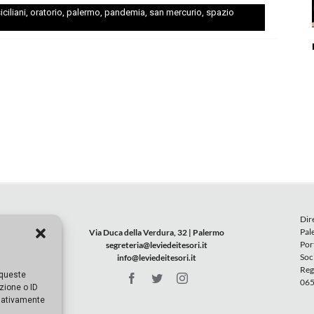
ciliani
,
oratorio
,
palermo
,
pandemia
,
san mercurio
,
spazio
Dir
Pal
Via Duca della Verdura, 32 | Palermo
Por
segreteria@leviedeitesori.it
Soc
info@leviedeitesori.it
Reg
 queste
065
zione o ID
egativamente