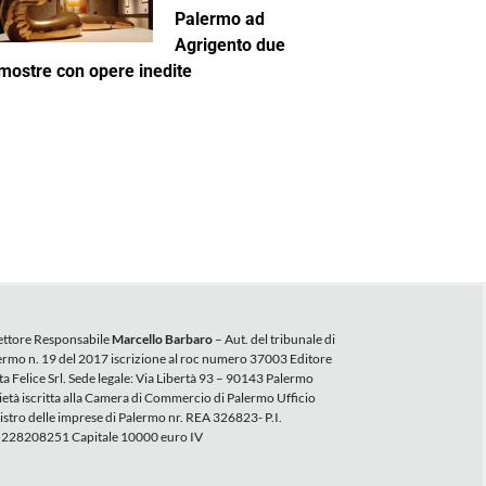
Palermo ad
Agrigento due
mostre con opere inedite
ettore Responsabile
Marcello Barbaro
– Aut. del tribunale di
ermo n. 19 del 2017 iscrizione al roc numero 37003 Editore
ta Felice Srl. Sede legale: Via Libertà 93 – 90143 Palermo
ietà iscritta alla Camera di Commercio di Palermo Ufficio
istro delle imprese di Palermo nr. REA 326823- P.I.
228208251 Capitale 10000 euro IV