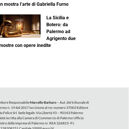
in mostra l’arte di Gabriella Furno
La Sicilia e
Botero: da
Palermo ad
Agrigento due
mostre con opere inedite
ettore Responsabile
Marcello Barbaro
– Aut. del tribunale di
ermo n. 19 del 2017 iscrizione al roc numero 37003 Editore
ta Felice Srl. Sede legale: Via Libertà 93 – 90143 Palermo
ietà iscritta alla Camera di Commercio di Palermo Ufficio
istro delle imprese di Palermo nr. REA 326823- P.I.
228208251 Capitale 10000 euro IV