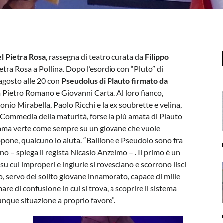
el Pietra Rosa
, rassegna di teatro curata da
Filippo
ietra Rosa a Pollina. Dopo l’esordio con “Pluto” di
agosto alle 20 con
Pseudolus di Plauto firmato da
 Pietro Romano e Giovanni Carta. Al loro fianco,
nio Mirabella, Paolo Ricchi e la ex soubrette e velina,
. Commedia della maturità, forse la più amata di Plauto
trama verte come sempre su un giovane che vuole
pone, qualcuno lo aiuta. “Ballione e Pseudolo sono fra
ino – spiega il regista Nicasio Anzelmo – . Il primo è un
su cui improperi e ingiurie si rovesciano e scorrono lisci
ndo, servo del solito giovane innamorato, capace di mille
are di confusione in cui si trova, a scoprire il sistema
unque situazione a proprio favore”.