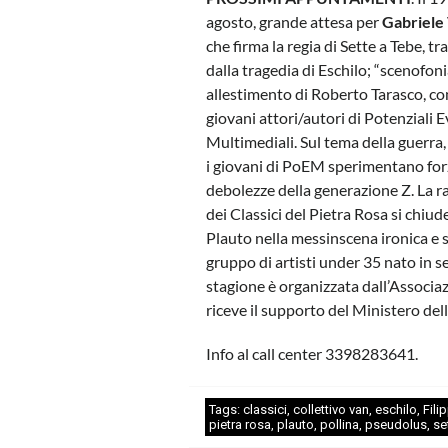
agosto, grande attesa per
Gabriele 
che firma la regia di Sette a Tebe, tr
dalla tragedia di Eschilo; “scenofoni
allestimento di Roberto Tarasco, con
giovani attori/autori di Potenziali E
Multimediali. Sul tema della guerra,
i giovani di PoEM sperimentano for
debolezze della generazione Z. La 
dei Classici del Pietra Rosa si chiud
Plauto nella messinscena ironica e s
gruppo di artisti under 35 nato in 
stagione è organizzata dall’Associazi
riceve il supporto del Ministero dell
Info al call center 3398283641.
Tags:
classici
,
collettivo van
,
eschilo
,
Fil
pietra rosa
,
plauto
,
pollina
,
pseudolus
,
se