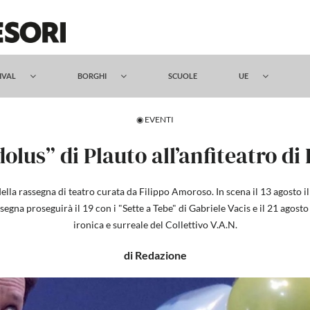
TIVAL
BORGHI
SCUOLE
UE
◉ EVENTI
olus” di Plauto all’anfiteatro di 
la rassegna di teatro curata da Filippo Amoroso. In scena il 13 agosto il
egna proseguirà il 19 con i "Sette a Tebe" di Gabriele Vacis e il 21 agos
ironica e surreale del Collettivo V.A.N.
di Redazione