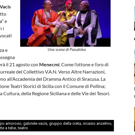
Vacis
atto
a” e
 i
vocati
za e
Una scena di Pseudolus
rassegna
erà il 21 agosto con
Menecmi
. Come l’ottone e l’oro di
urreale del Collettivo V.A.N. Verso Altre Narrazioni,
seno all’Accademia del Dramma Antico di Siracusa. La
one Teatri Storici di Sicilia con il Comune di Pollina;
a Cultura, della Regione Siciliana e delle Vie dei Tesori.
ippo amoroso
,
gabriele vacis
,
gruppo della creta
,
nicasio anzelmo
,
tte a tebe
,
teatro