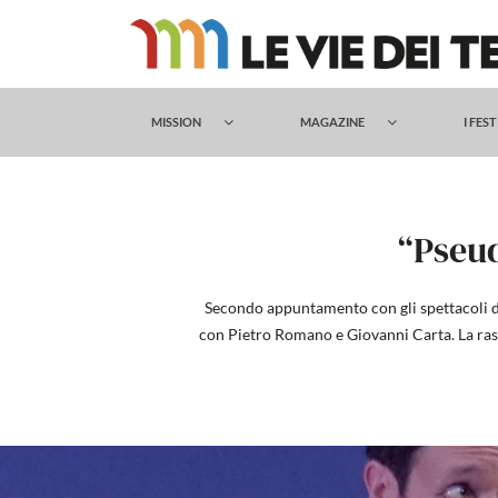
Salta
al
contenuto
MISSION
MAGAZINE
I FES
“Pseud
Secondo appuntamento con gli spettacoli del
con Pietro Romano e Giovanni Carta. La rass