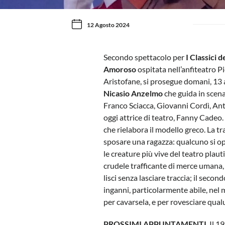
12 Agosto 2024
Secondo spettacolo per
I Classici d
Amoroso
ospitata nell’anfiteatro P
Aristofane, si prosegue domani, 13 
Nicasio Anzelmo
che guida in scena
Franco Sciacca, Giovanni Cordì, Anto
oggi attrice di teatro, Fanny Cadeo
che rielabora il modello greco. La 
sposare una ragazza: qualcuno si op
le creature più vive del teatro plaut
crudele trafficante di merce umana, 
lisci senza lasciare traccia; il seco
inganni, particolarmente abile, nel m
per cavarsela, e per rovesciare qual
PROSSIMI APPUNTAMENTI
. Il 19