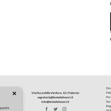
Dir
Pal
Via Duca della Verdura, 32 | Palermo
Por
segreteria@leviedeitesori.it
Soc
info@leviedeitesori.it
Reg
 queste
065