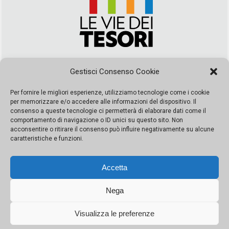
Via Duca della Verdura, 32 | Palermo
Gestisci Consenso Cookie
segreteria@leviedeitesori.it
info@leviedeitesori.it
Per fornire le migliori esperienze, utilizziamo tecnologie come i cookie
per memorizzare e/o accedere alle informazioni del dispositivo. Il
Direttore Responsabile
Marcello Barbaro
– Aut. del tribunale di
consenso a queste tecnologie ci permetterà di elaborare dati come il
Palermo n. 19 del 2017 iscrizione al roc numero 37003 Editore
comportamento di navigazione o ID unici su questo sito. Non
Porta Felice Srl. Sede legale: Via Libertà 93 – 90143 Palermo
acconsentire o ritirare il consenso può influire negativamente su alcune
Società iscritta alla Camera di Commercio di Palermo Ufficio
caratteristiche e funzioni.
Registro delle imprese di Palermo nr. REA 326823- P.I.
065228208251 Capitale 10000 euro IV
Accetta
Nega
Visualizza le preferenze
© Copyright Porta Felice | Le Vie dei Tesori. Tutti i diritti riservati |
Privacy Policy
|