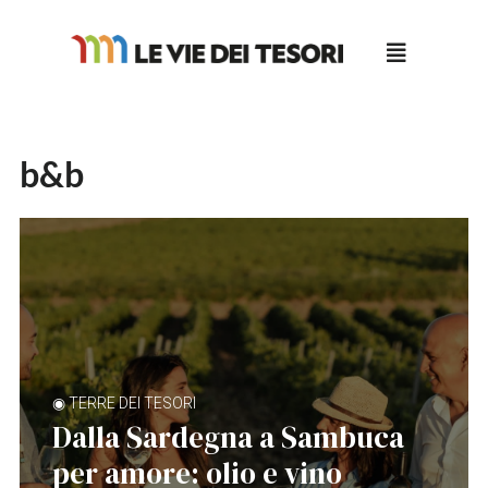
Salta
al
contenuto
b&b
◉ TERRE DEI TESORI
Dalla Sardegna a Sambuca
per amore: olio e vino