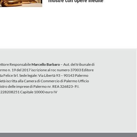
mostre con opere inedite
ettore Responsabile
Marcello Barbaro
– Aut. del tribunale di
ermo n. 19 del 2017 iscrizione al roc numero 37003 Editore
ta Felice Srl. Sede legale: Via Libertà 93 – 90143 Palermo
ietà iscritta alla Camera di Commercio di Palermo Ufficio
istro delle imprese di Palermo nr. REA 326823- P.I.
228208251 Capitale 10000 euro IV