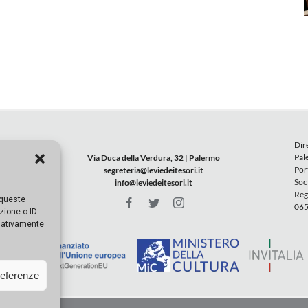
Dir
Pal
Via Duca della Verdura, 32 | Palermo
Por
segreteria@leviedeitesori.it
Soc
info@leviedeitesori.it
Reg
 queste
065
zione o ID
egativamente
referenze