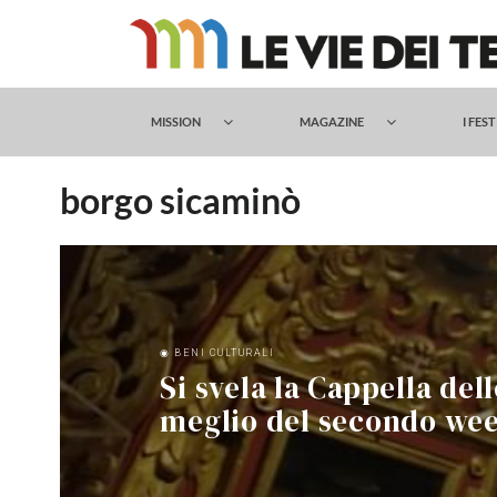
Salta
al
contenuto
MISSION
MAGAZINE
I FES
borgo sicaminò
◉ BENI CULTURALI
Si svela la Cappella del
meglio del secondo we