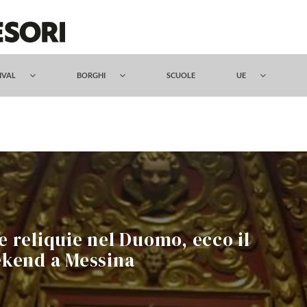
TIVAL
BORGHI
SCUOLE
UE
le reliquie nel Duomo, ecco il
ekend a Messina