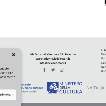
Dir
Pal
Via Duca della Verdura, 32 | Palermo
Por
segreteria@leviedeitesori.it
Soc
info@leviedeitesori.it
Reg
 queste
065
zione o ID
egativamente
referenze