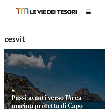
Salta
al
contenuto
cesvit
◉
Passi avanti verso l’Area
marina protetta di Capo