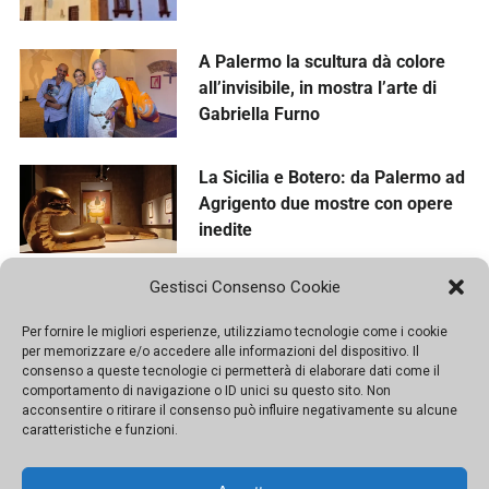
Dalla necropoli di Maddalusa
affiora una rara moneta d’oro
siracusana
Il nuovo volto dell’ex Cotonificio di
Palermo tra cultura, sport e verde
Messina e la Vara, cento anni di
Gestisci Consenso Cookie
fede nel segno della comunità
Per fornire le migliori esperienze, utilizziamo tecnologie come i cookie
per memorizzare e/o accedere alle informazioni del dispositivo. Il
consenso a queste tecnologie ci permetterà di elaborare dati come il
Prove di rinascita per Baglio
comportamento di navigazione o ID unici su questo sito. Non
Scorzadenaro: diventerà un
acconsentire o ritirare il consenso può influire negativamente su alcune
centro sociale aperto alla città
caratteristiche e funzioni.