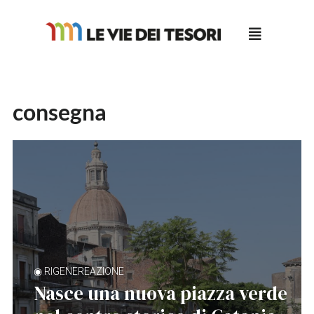
Salta
al
contenuto
consegna
◉ RIGENEREAZIONE
Nasce una nuova piazza verde