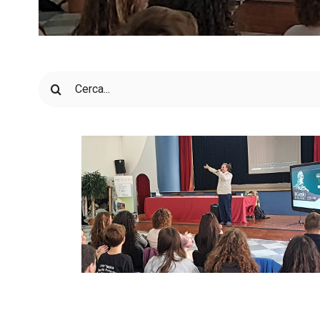
Cerca
per: