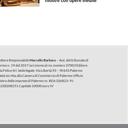
mostre con opere inedite
ettore Responsabile
Marcello Barbaro
– Aut. del tribunale di
ermo n. 19 del 2017 iscrizione al roc numero 37003 Editore
ta Felice Srl. Sede legale: Via Libertà 93 – 90143 Palermo
ietà iscritta alla Camera di Commercio di Palermo Ufficio
istro delle imprese di Palermo nr. REA 326823- P.I.
228208251 Capitale 10000 euro IV