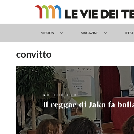
Salta
al
contenuto
MISSION
MAGAZINE
I FES
convitto
◉ HO SCELTO IL SUD
Il reggae di Jaka fa bal