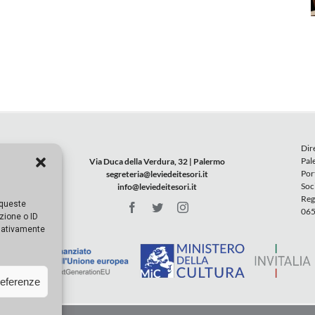
Dir
Pal
Via Duca della Verdura, 32 | Palermo
Por
segreteria@leviedeitesori.it
Soc
info@leviedeitesori.it
Reg
 queste
065
zione o ID
egativamente
referenze