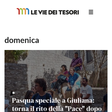
Salta
al
contenuto
domenica
◉
Pasqua speciale a Giuliana:
torna il rito della "Pace" dopo