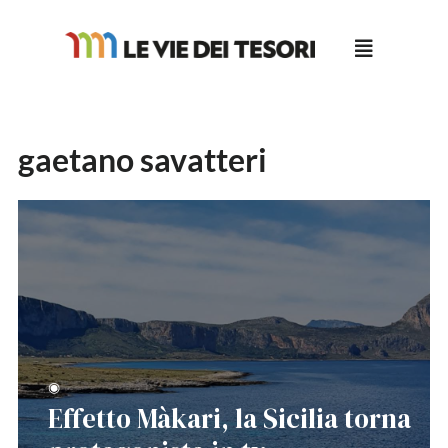
Salta
al
contenuto
gaetano savatteri
◉
Effetto Màkari, la Sicilia torna