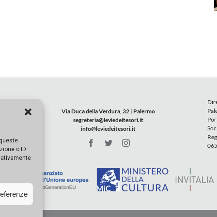
Dir
Pal
Via Duca della Verdura, 32 | Palermo
Por
segreteria@leviedeitesori.it
Soc
info@leviedeitesori.it
Reg
 queste
065
zione o ID
egativamente
referenze