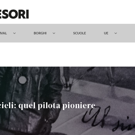
TIVAL
BORGHI
SCUOLE
UE
cieli: quel pilota pioniere