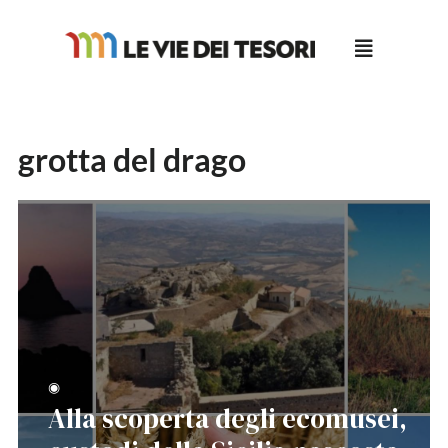
Salta
al
contenuto
grotta del drago
◉
Alla scoperta degli ecomusei,