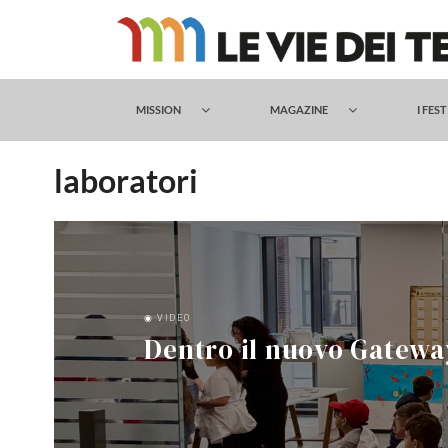
Salta
al
contenuto
MISSION
MAGAZINE
I FES
laboratori
◉ VIDEO
Dentro il nuovo Gateway