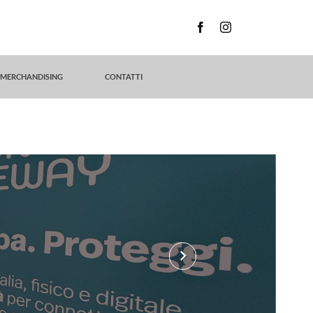
MERCHANDISING
CONTATTI
keyboard_arrow_right