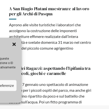
A San Biagio Platani maestranze al lavoro
per gli Archi di Pasqua
Aprono alle visite turistiche i laboratori che
accolgono la costruzione delle imponenti
architetture effimere realizzate dall’intera
comunità e svelate domenica 31 marzo nel centro
storico del piccolo comune agrigentino
 queste
zione o ID
Città dei Ragazzi: aspettando l’Epifania tra
egativamente
spettacoli, giochi e caramelle
Dal 2 al 7 gennaio uno spettacolo di animazione
referenze
teatrale per i piccoli ospiti del parco, ma anche giri
sul trenino ripartito da poco e sul battello che
scivola sull’acqua. Poi un fitto programma di
laboratori e attività