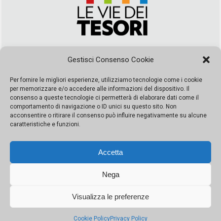
Via Duca della Verdura, 32 | Palermo
Gestisci Consenso Cookie
segreteria@leviedeitesori.it
info@leviedeitesori.it
Per fornire le migliori esperienze, utilizziamo tecnologie come i cookie
per memorizzare e/o accedere alle informazioni del dispositivo. Il
Direttore Responsabile
Marcello Barbaro
– Aut. del tribunale di
consenso a queste tecnologie ci permetterà di elaborare dati come il
Palermo n. 19 del 2017 iscrizione al roc numero 37003 Editore
comportamento di navigazione o ID unici su questo sito. Non
Porta Felice Srl. Sede legale: Via Libertà 93 – 90143 Palermo
acconsentire o ritirare il consenso può influire negativamente su alcune
Società iscritta alla Camera di Commercio di Palermo Ufficio
caratteristiche e funzioni.
Registro delle imprese di Palermo nr. REA 326823- P.I.
065228208251 Capitale 10000 euro IV
Accetta
Nega
Visualizza le preferenze
© Copyright Porta Felice | Le Vie dei Tesori. Tutti i diritti riservati |
Privacy Policy
|
Cookie Policy
Privacy Policy
Made by:
Kappaelle Comunicazione