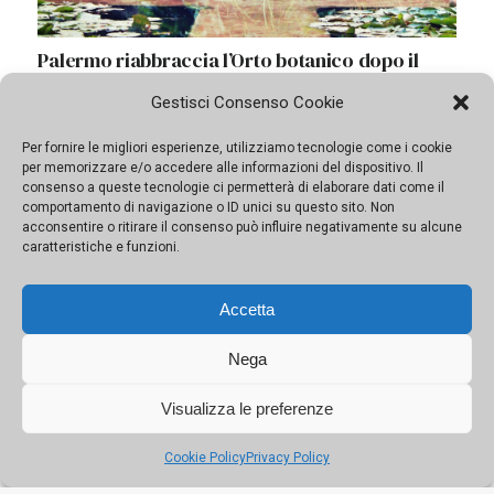
Palermo riabbraccia l’Orto botanico dopo il
lockdown
Gestisci Consenso Cookie
Riapre la storica area verde della città. All'interno non
Per fornire le migliori esperienze, utilizziamo tecnologie come i cookie
per memorizzare e/o accedere alle informazioni del dispositivo. Il
potranno esserci più di 200 persone per volta e sarà
consenso a queste tecnologie ci permetterà di elaborare dati come il
disponibile un’app da scaricare sullo smartphone per la
comportamento di navigazione o ID unici su questo sito. Non
visita
acconsentire o ritirare il consenso può influire negativamente su alcune
caratteristiche e funzioni.
Accetta
Nega
Visualizza le preferenze
Cookie Policy
Privacy Policy