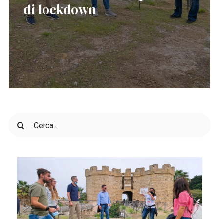
di lockdown
Cerca
per: