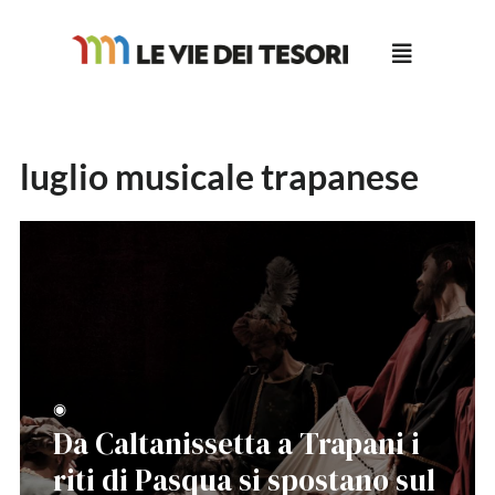
Salta
al
contenuto
luglio musicale trapanese
◉
Da Caltanissetta a Trapani i
riti di Pasqua si spostano sul