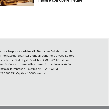
mostre con opere inedite
ettore Responsabile
Marcello Barbaro
– Aut. del tribunale di
ermo n. 19 del 2017 iscrizione al roc numero 37003 Editore
ta Felice Srl. Sede legale: Via Libertà 93 – 90143 Palermo
ietà iscritta alla Camera di Commercio di Palermo Ufficio
istro delle imprese di Palermo nr. REA 326823- P.I.
228208251 Capitale 10000 euro IV