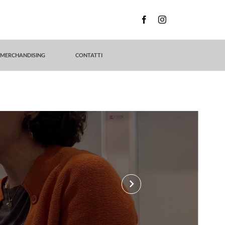
MERCHANDISING
CONTATTI
keyboard_arrow_right