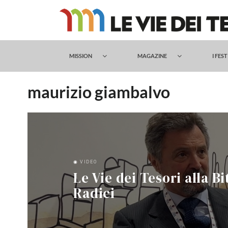
Salta
al
contenuto
MISSION
MAGAZINE
I FES
maurizio giambalvo
◉ VIDEO
Le Vie dei Tesori alla B
Radici