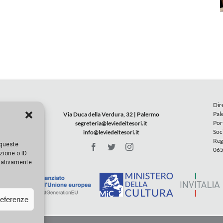
Dir
Pal
Via Duca della Verdura, 32 | Palermo
Por
segreteria@leviedeitesori.it
Soc
info@leviedeitesori.it
Reg
 queste
065
zione o ID
egativamente
referenze