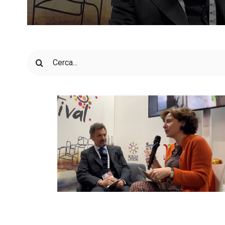
Cerca
per: