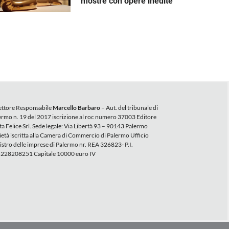
mostre con opere inedite
ettore Responsabile
Marcello Barbaro
– Aut. del tribunale di
ermo n. 19 del 2017 iscrizione al roc numero 37003 Editore
ta Felice Srl. Sede legale: Via Libertà 93 – 90143 Palermo
ietà iscritta alla Camera di Commercio di Palermo Ufficio
istro delle imprese di Palermo nr. REA 326823- P.I.
228208251 Capitale 10000 euro IV