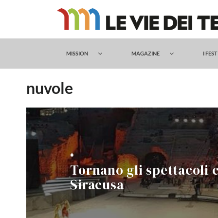
Salta
al
contenuto
MISSION
MAGAZINE
I FES
nuvole
◉
Tornano gli spettacoli c
Siracusa