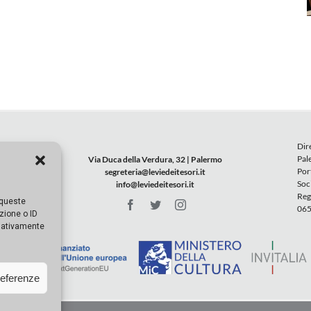
Dir
Pal
Via Duca della Verdura, 32 | Palermo
Por
segreteria@leviedeitesori.it
Soc
info@leviedeitesori.it
Reg
 queste
065
zione o ID
egativamente
referenze