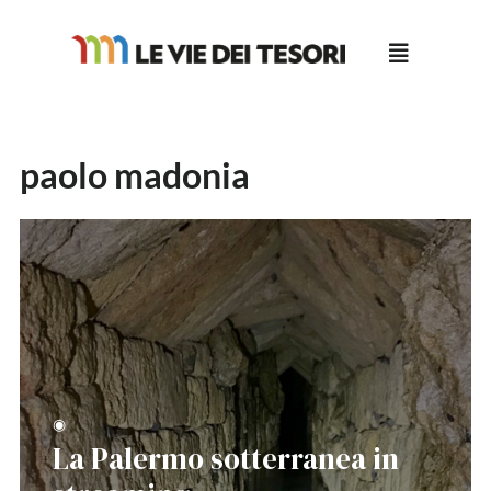
Salta
al
contenuto
paolo madonia
◉
La Palermo sotterranea in