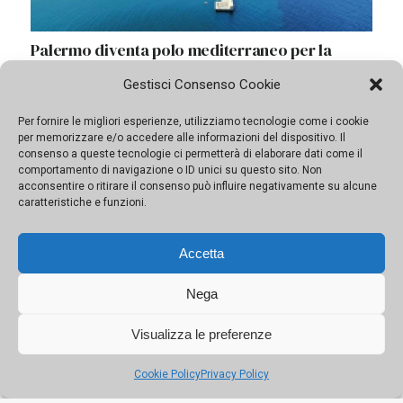
Palermo diventa polo mediterraneo per la
cantieristica navale
Gestisci Consenso Cookie
Formalizzata l’intesa fra Autorità di Sistema portuale
Per fornire le migliori esperienze, utilizziamo tecnologie come i cookie
per memorizzare e/o accedere alle informazioni del dispositivo. Il
del Mare di Sicilia occidentale e Fincantieri per la
consenso a queste tecnologie ci permetterà di elaborare dati come il
creazione di uno dei centri navalmeccanici più
comportamento di navigazione o ID unici su questo sito. Non
importanti del Mediterraneo
acconsentire o ritirare il consenso può influire negativamente su alcune
caratteristiche e funzioni.
Accetta
Nega
Visualizza le preferenze
Cookie Policy
Privacy Policy