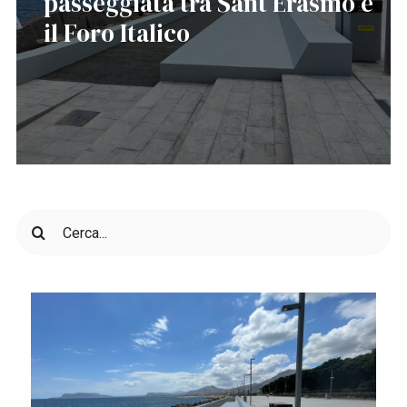
passeggiata tra Sant’Erasmo e
il Foro Italico
Cerca
per: