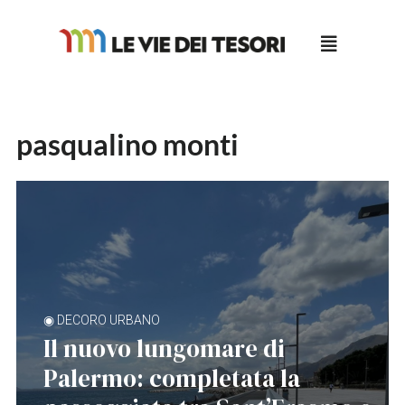
Salta
al
contenuto
pasqualino monti
◉ DECORO URBANO
Il nuovo lungomare di
Palermo: completata la