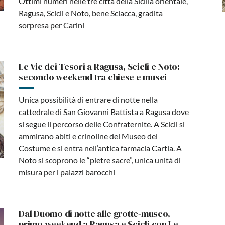
Ottimi numeri nelle tre città della Sicilia orientale,
Ragusa, Scicli e Noto, bene Sciacca, gradita
sorpresa per Carini
Le Vie dei Tesori a Ragusa, Scicli e Noto:
secondo weekend tra chiese e musei
Unica possibilità di entrare di notte nella
cattedrale di San Giovanni Battista a Ragusa dove
si segue il percorso delle Confraternite. A Scicli si
ammirano abiti e crinoline del Museo del
Costume e si entra nell’antica farmacia Cartìa. A
Noto si scoprono le “pietre sacre”, unica unità di
misura per i palazzi barocchi
Dal Duomo di notte alle grotte-museo,
primo weekend a Ragusa e Scicli con Le