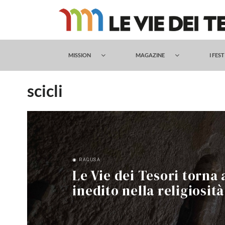
Salta
al
contenuto
MISSION
MAGAZINE
I FES
scicli
◉ RAGUSA
Le Vie dei Tesori torna 
inedito nella religiosit