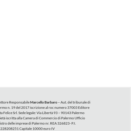
ettore Responsabile
Marcello Barbaro
– Aut. del tribunale di
ermo n. 19 del 2017 iscrizione al roc numero 37003 Editore
ta Felice Srl. Sede legale: Via Libertà 93 – 90143 Palermo
ietà iscritta alla Camera di Commercio di Palermo Ufficio
istro delle imprese di Palermo nr. REA 326823- P.I.
228208251 Capitale 10000 euro IV