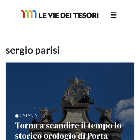
Salta
al
contenuto
sergio parisi
◉ CATANIA
Torna a scandire il tempo lo
storico orologio di Porta