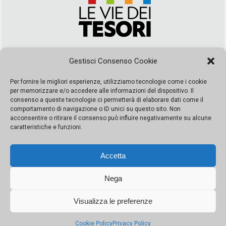
Via Duca della Verdura, 32 | Palermo
Gestisci Consenso Cookie
segreteria@leviedeitesori.it
info@leviedeitesori.it
Per fornire le migliori esperienze, utilizziamo tecnologie come i cookie
per memorizzare e/o accedere alle informazioni del dispositivo. Il
Direttore Responsabile
Marcello Barbaro
– Aut. del tribunale di
consenso a queste tecnologie ci permetterà di elaborare dati come il
Palermo n. 19 del 2017 iscrizione al roc numero 37003 Editore
comportamento di navigazione o ID unici su questo sito. Non
Porta Felice Srl. Sede legale: Via Libertà 93 – 90143 Palermo
acconsentire o ritirare il consenso può influire negativamente su alcune
Società iscritta alla Camera di Commercio di Palermo Ufficio
caratteristiche e funzioni.
Registro delle imprese di Palermo nr. REA 326823- P.I.
065228208251 Capitale 10000 euro IV
Accetta
Nega
Visualizza le preferenze
© Copyright Porta Felice | Le Vie dei Tesori. Tutti i diritti riservati |
Privacy Policy
|
Cookie Policy
Privacy Policy
Made by:
Kappaelle Comunicazione