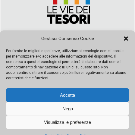
Via Duca della Verdura, 32 | Palermo
Gestisci Consenso Cookie
segreteria@leviedeitesori.it
info@leviedeitesori.it
Per fornire le migliori esperienze, utilizziamo tecnologie come i cookie
per memorizzare e/o accedere alle informazioni del dispositivo. Il
Direttore Responsabile
Marcello Barbaro
– Aut. del tribunale di
consenso a queste tecnologie ci permetterà di elaborare dati come il
Palermo n. 19 del 2017 iscrizione al roc numero 37003 Editore
comportamento di navigazione o ID unici su questo sito. Non
Porta Felice Srl. Sede legale: Via Libertà 93 – 90143 Palermo
acconsentire o ritirare il consenso può influire negativamente su alcune
Società iscritta alla Camera di Commercio di Palermo Ufficio
caratteristiche e funzioni.
Registro delle imprese di Palermo nr. REA 326823- P.I.
065228208251 Capitale 10000 euro IV
Accetta
Nega
Visualizza le preferenze
© Copyright Porta Felice | Le Vie dei Tesori. Tutti i diritti riservati |
Privacy Policy
|