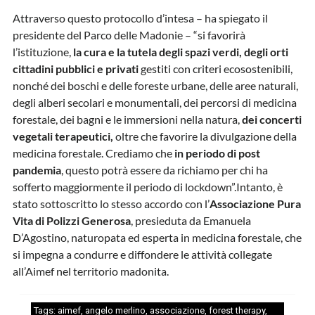
Attraverso questo protocollo d’intesa – ha spiegato il
presidente del Parco delle Madonie – “si favorirà
l’istituzione,
la cura e la tutela degli spazi verdi, degli orti
cittadini pubblici e privati
gestiti con criteri ecosostenibili,
nonché dei boschi e delle foreste urbane, delle aree naturali,
degli alberi secolari e monumentali, dei percorsi di medicina
forestale, dei bagni e le immersioni nella natura,
dei concerti
vegetali terapeutici,
oltre che favorire la divulgazione della
medicina forestale. Crediamo che
in periodo di post
pandemia
, questo potrà essere da richiamo per chi ha
sofferto maggiormente il periodo di lockdown”.Intanto, è
stato sottoscritto lo stesso accordo con l’
Associazione Pura
Vita di Polizzi Generosa
, presieduta da Emanuela
D’Agostino, naturopata ed esperta in medicina forestale, che
si impegna a condurre e diffondere le attività collegate
all’Aimef nel territorio madonita.
Tags:
aimef
,
angelo merlino
,
associazione
,
forest therapy
,