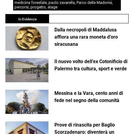
medicina forestale
,
paolo zavarella
,
Parco delle Madonie
,
percorsi
,
progetto
,
stage
In Evidenza
Dalla necropoli di Maddalusa
affiora una rara moneta d’oro
siracusana
Il nuovo volto dell’ex Cotonificio di
Palermo tra cultura, sport e verde
Messina e la Vara, cento anni di
fede nel segno della comunità
Prove di rinascita per Baglio
Scorzadenaro: diventerà un